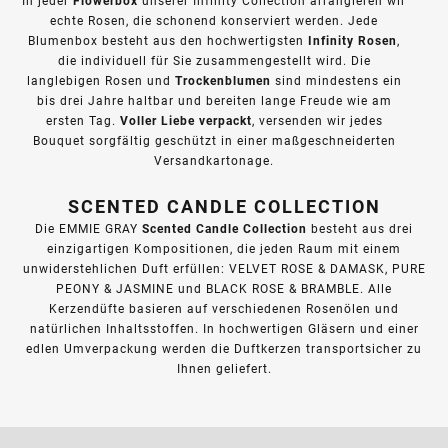
Flowerbox
In jeder
unserer Infinity Collection arrangieren wir
echte Rosen, die schonend konserviert werden. Jede
Infinity Rosen
Blumenbox besteht aus den hochwertigsten
,
die individuell für Sie zusammengestellt wird. Die
Trockenblumen
langlebigen Rosen und
sind mindestens ein
bis drei Jahre haltbar und bereiten lange Freude wie am
Voller Liebe verpackt
ersten Tag.
, versenden wir jedes
Bouquet sorgfältig geschützt in einer maßgeschneiderten
Versandkartonage.
SCENTED CANDLE COLLECTION
Scented Candle Collection
Die EMMIE GRAY
besteht aus drei
einzigartigen Kompositionen, die jeden Raum mit einem
unwiderstehlichen Duft erfüllen: VELVET ROSE & DAMASK, PURE
PEONY & JASMINE und BLACK ROSE & BRAMBLE. Alle
Kerzendüfte basieren auf verschiedenen Rosenölen und
natürlichen Inhaltsstoffen. In hochwertigen Gläsern und einer
edlen Umverpackung werden die Duftkerzen transportsicher zu
Ihnen geliefert.