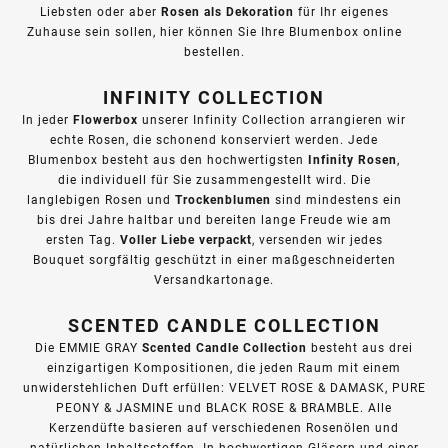
Rosen als Dekoration
Liebsten oder aber
für Ihr eigenes
Zuhause sein sollen, hier können Sie Ihre Blumenbox online
bestellen.
INFINITY COLLECTION
Flowerbox
In jeder
unserer Infinity Collection arrangieren wir
echte Rosen, die schonend konserviert werden. Jede
Infinity Rosen
Blumenbox besteht aus den hochwertigsten
,
die individuell für Sie zusammengestellt wird. Die
Trockenblumen
langlebigen Rosen und
sind mindestens ein
bis drei Jahre haltbar und bereiten lange Freude wie am
Voller Liebe verpackt
ersten Tag.
, versenden wir jedes
Bouquet sorgfältig geschützt in einer maßgeschneiderten
Versandkartonage.
SCENTED CANDLE COLLECTION
Scented Candle Collection
Die EMMIE GRAY
besteht aus drei
einzigartigen Kompositionen, die jeden Raum mit einem
unwiderstehlichen Duft erfüllen: VELVET ROSE & DAMASK, PURE
PEONY & JASMINE und BLACK ROSE & BRAMBLE. Alle
Kerzendüfte basieren auf verschiedenen Rosenölen und
natürlichen Inhaltsstoffen. In hochwertigen Gläsern und einer