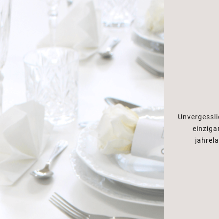
Unvergessli
einziga
jahrel